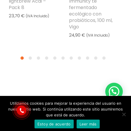
lightbrew Acai –
Immunity té
Pack 8
fermentado
ecológico con
23,70
€
(IVA Incluido)
probióticos, 100 ml,
Vigo
24,90
€
(IVA Incluido)
Utilizamos cookies para mejorar la experiencia del usuario en
-
Aviso legal
-
Política de cookies
- © 2022 - Plus
nuestro sitio web. Si continúa utilizando este sitio asumiremos
Box tecnologies S.L.
que está de acuerdo.
Estoy de acuerdo
Leer más