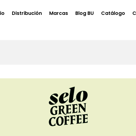
cio
Distribución
Marcas
Blog BU
Catálogo
C