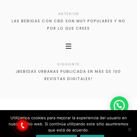
ANTERIOR
LAS BEBIDAS CON CBD SON MUY POPULARES Y NO
POR LO QUE CREES
SIGUIENTE
¡BEBIDAS URBANAS PUBLICADA EN MÁS DE 100
REVISTAS DIGITALES!
Utilizamos cookies para mejorar la experiencia del usuario en
-
Aviso legal
-
Política de cookies
- © 2022 - Plus
nuestro sitio web. Si continúa utilizando este sitio asumiremos
Box tecnologies S.L.
que está de acuerdo.